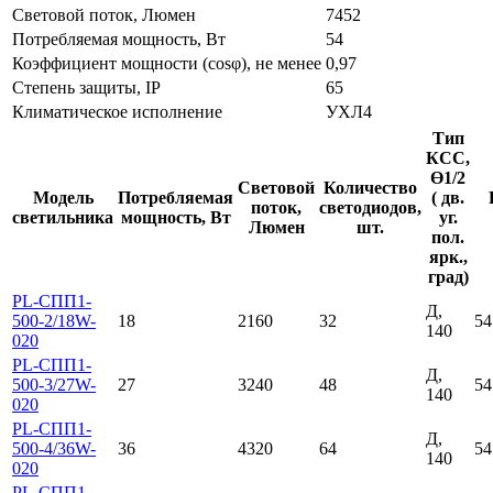
Световой поток, Люмен
7452
Потребляемая мощность, Вт
54
Коэффициент мощности (cosφ), не менее
0,97
Степень защиты, IP
65
Климатическое исполнение
УХЛ4
Тип
КСС,
Ɵ1/2
Световой
Количество
Модель
Потребляемая
( дв.
поток,
светодиодов,
светильника
мощность, Вт
уг.
Люмен
шт.
пол.
ярк.,
град)
PL-СПП1-
Д,
500-2/18W-
18
2160
32
54
140
020
PL-СПП1-
Д,
500-3/27W-
27
3240
48
54
140
020
PL-СПП1-
Д,
500-4/36W-
36
4320
64
54
140
020
PL-СПП1-