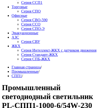
Серия ССП1
Торговые
Серия СПО
Офисные
Серия СВО-590
Серия ССО
Серия СПО-Э
Эвакуационные
АЗС
Серия СВУ
ЖКХ
Серия Интеллект-ЖКХ с датчиком движения
Серия Стандарт-ЖКХ
Серия СПБ-ЖКХ
Главная страница
/
Промышленные
/
СПП1
/
Промышленный
светодиодный светильник
PL-СПП1-1000-6/54W-230