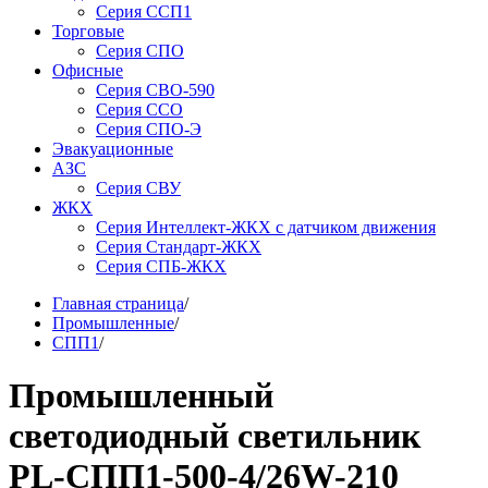
Серия ССП1
Торговые
Серия СПО
Офисные
Серия СВО-590
Серия ССО
Серия СПО-Э
Эвакуационные
АЗС
Серия СВУ
ЖКХ
Серия Интеллект-ЖКХ с датчиком движения
Серия Стандарт-ЖКХ
Серия СПБ-ЖКХ
Главная страница
/
Промышленные
/
СПП1
/
Промышленный
светодиодный светильник
PL-СПП1-500-4/26W-210