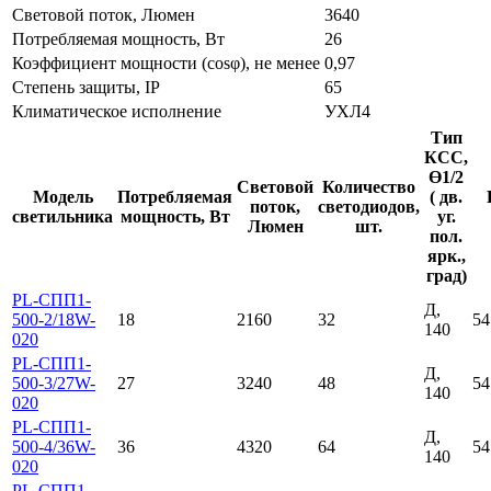
Световой поток, Люмен
3640
Потребляемая мощность, Вт
26
Коэффициент мощности (cosφ), не менее
0,97
Степень защиты, IP
65
Климатическое исполнение
УХЛ4
Тип
КСС,
Ɵ1/2
Световой
Количество
Модель
Потребляемая
( дв.
поток,
светодиодов,
светильника
мощность, Вт
уг.
Люмен
шт.
пол.
ярк.,
град)
PL-СПП1-
Д,
500-2/18W-
18
2160
32
54
140
020
PL-СПП1-
Д,
500-3/27W-
27
3240
48
54
140
020
PL-СПП1-
Д,
500-4/36W-
36
4320
64
54
140
020
PL-СПП1-