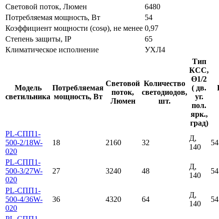
Световой поток, Люмен
6480
Потребляемая мощность, Вт
54
Коэффициент мощности (cosφ), не менее
0,97
Степень защиты, IP
65
Климатическое исполнение
УХЛ4
Тип
КСС,
Ɵ1/2
Световой
Количество
Модель
Потребляемая
( дв.
поток,
светодиодов,
светильника
мощность, Вт
уг.
Люмен
шт.
пол.
ярк.,
град)
PL-СПП1-
Д,
500-2/18W-
18
2160
32
54
140
020
PL-СПП1-
Д,
500-3/27W-
27
3240
48
54
140
020
PL-СПП1-
Д,
500-4/36W-
36
4320
64
54
140
020
PL-СПП1-